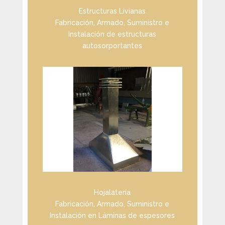
Estructuras Livianas
Fabricación, Armado, Suministro e
Instalación de estructuras
autosorportantes
Hojalatería
Fabricación, Armado, Suministro e
Instalación en Láminas de espesores