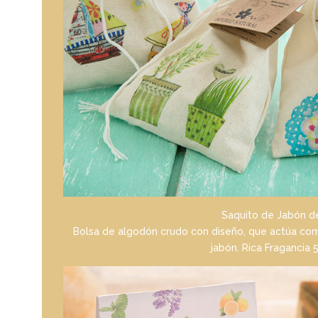
Saquito de Jabón d
Bolsa de algodón crudo con diseño, que actúa com
jabón. Rica Fragancia