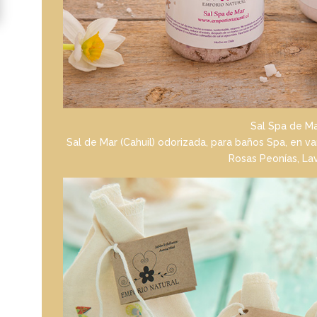
Sal Spa de M
Sal de Mar (Cahuil) odorizada, para baños Spa, en v
Rosas Peonías, La