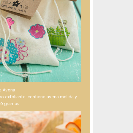
e Avena
o exfoliante, contiene avena molida y
 50 gramos