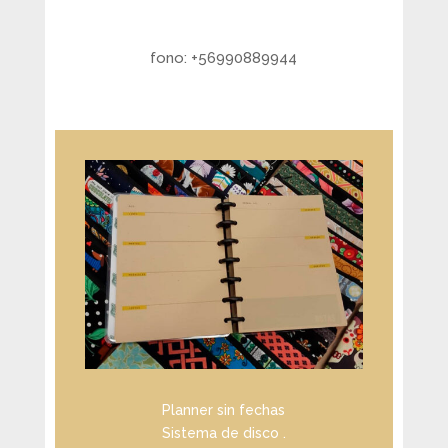
fono: +56990889944
Planner sin fechas
Sistema de disco .