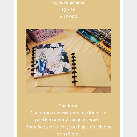
Hojas recicladas
13 x 18
$ 12.000
Cuaderno
Cuadernos con sistema de disco , se
pueden poner y sacar las hojas .
Tamaño 13 x 18 cm , 100 hojas recicladas
de 118 grs .