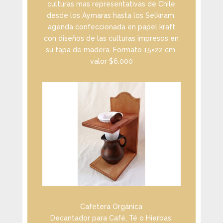
culturas mas representativas de Chile
desde los Aymaras hasta los Selknam,
agenda confeccionada en papel kraft
con diseños de las culturas impresos en
su tapa de madera. Formato 15×22 cm.
valor $6.000
Cafetera Orgánica
Decantador para Café, Té o Hierbas.