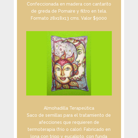
Confeccionada en madera con cantarito
de greda de Pomaire y filtro en tela.
Formato 28x18x13 cms. Valor $9000
Almohadilla Terapeútica
Saco de semillas para el tratamiento de
afecciones que requieren de
termoterapia (frio o calor). Fabricado en
lona con trigo y eucalipto, con funda